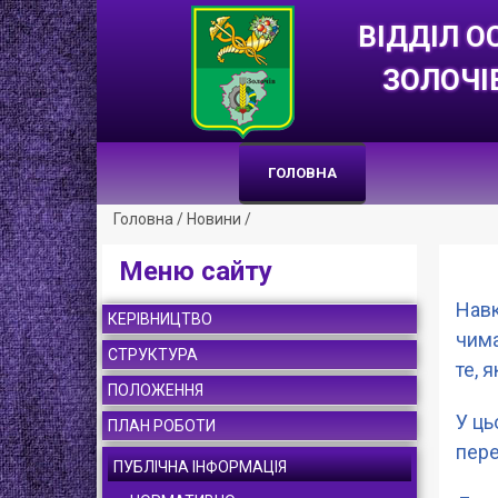
ВІДДІЛ О
ЗОЛОЧІ
ГОЛОВНА
Головна
/
Новини
/
Меню сайту
Навк
КЕРІВНИЦТВО
чима
СТРУКТУРА
те, 
ПОЛОЖЕННЯ
У ць
ПЛАН РОБОТИ
пере
ПУБЛІЧНА ІНФОРМАЦІЯ