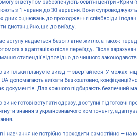
могу зі вступом забезпечують освітні центри «Крим-Ук
юють з 1 червня до 30 вересня. Вони супроводжують н
хідних оцінювань до проходження співбесіди і подан
ти дистанційно, ще до виїзду.
ас вступу надається безоплатне житло, а також пер
опомога з адаптацією після переїзду. Після зарахува
мання стипендії відповідно до чинного законодавств
 ви тільки плануєте виїзд — звертайтеся. У межах ініц
 UA допомагають виїхати безкоштовно, конфіденційно
є документів. Для кожного підбирають безпечний ма
 ви не готові вступати одразу, доступні підготовчі п
ягнути знання з українознавчого компоненту, адаптува
ання.
п і навчання не потрібно проходити самостійно — на к