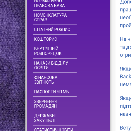
НОРМАТИВНО-
Допо
ПРАВОВА БАЗА
прац
НОМЕНКЛАТУРА
необ
СПРАВ
прой
ШТАТНИЙ РОЗПИС
На ч
КОШТОРИС
та д
ВНУТРІШНІЙ
РОЗПОРЯДОК
отри
НАКАЗИ ВІДДІЛУ
ОСВІТИ
Якщо
Back
ФІНАНСОВА
ЗВІТНІСТЬ
нема
ПАСПОРТИ БП МБ
Якщо
ЗВЕРНЕННЯ
підт
ГРОМАДЯН
навч
ДЕРЖАВНІ
ЗАКУПІВЛІ
Всту
СТАТИСТИЧНІ ЗВІТИ