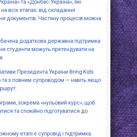
раїна» та «Донбас-Україна», які
а всіх етапах: від складання
ня документів. Частину процесів можна
едбачена додаткова державна підтримка
ння студенти можуть претендувати на
а.
іативи Президента України Bring Kids
 та з повним супроводом — навіть якщо
ршрут.
рограми, зокрема «нульовий курс», щоб
тися та спокійно підготуватися до
ожному етапі є супровід і підтримка.