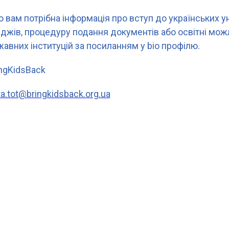
 вам потрібна інформація про вступ до українських у
джів, процедуру подання документів або освітні можл
авних інституцій за посиланням у bio профілю.
ngKidsBack
ta.tot@bringkidsback.org.ua