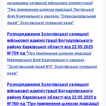
начальника селищної військової адміністрації
“Про припинення шляхом ліквідації Лютівської
філії Комунального закладу “Олександрівський
ліцей” Золочівської селищної ради”
Розпорядження Золочівської селищної
військової адміністрації Богодухівського
району Харківської області від 22.05.2025
№759-од “
Про припинення шляхом ліквідації
Макарівської філії Комунального закладу
“Золочівський ліцей №3” Золочівської селищної
ради”
Розпорядження Золочівської селищної
військової адміністрації Богодухівського
району Харківської області від 22.05.2025 р
№760-од “Про припинення шляхом ліквідації