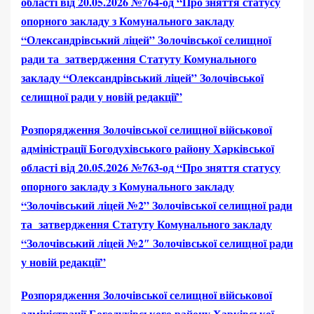
області від 20.05.2026 №764-од “Про зняття статусу
опорного закладу з Комунального закладу
“Олександрівський ліцей” Золочівської селищної
ради та затвердження Статуту Комунального
закладу “Олександрівський ліцей” Золочівської
селищної ради у новій редакції”
Розпорядження Золочівської селищної військової
адміністрації Богодухівського району Харківської
області від 20.05.2026 №763-од “Про зняття статусу
опорного закладу з Комунального закладу
“Золочівський ліцей №2” Золочівської селищної ради
та затвердження Статуту Комунального закладу
“Золочівський ліцей №2″ Золочівської селищної ради
у новій редакції”
Розпорядження Золочівської селищної військової
адміністрації Богодухівського району Харківської