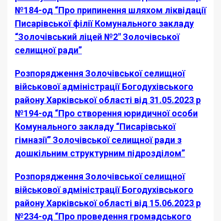
№184-од “Про припинення шляхом ліквідації
Писарівської філії Комунального закладу
“Золочівський ліцей №2″ Золочівської
селищної ради”
Розпорядження Золочівської селищної
військової адміністрації Богодухівського
району Харківської області від 31.05.2023 р
№194-од “Про створення юридичної особи
Комунального закладу “Писарівської
гімназії” Золочівської селищної ради з
дошкільним структурним підрозділом”
Розпорядження Золочівської селищної
військової адміністрації Богодухівського
району Харківської області від 15.06.2023 р
№234-од “Про проведення громадського