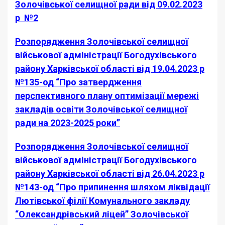
Золочівської селищної ради від 09.02.2023
р №2
Розпорядження Золочівської селищної
військової адміністрації Богодухівського
району Харківської області від 19.04.2023 р
№135-од “Про затвердження
перспективного плану оптимізації мережі
закладів освіти Золочівської селищної
ради на 2023-2025 роки”
Розпорядження Золочівської селищної
військової адміністрації Богодухівського
району Харківської області від 26.04.2023 р
№143-од “Про припинення шляхом ліквідації
Лютівської філії Комунального закладу
“Олександрівський ліцей” Золочівської