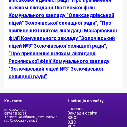
шляхом ліквідації Лютівської філії
Комунального закладу “Олександрівський
ліцей” Золочівської селищної ради”, “Про
припинення шляхом ліквідації Макарівської
філії Комунального закладу “Золочівський
ліцей №3″ Золочівської селищної ради”,
“Про припинення шляхом ліквідації
Ряснянської філії Комунального закладу
“Золочівський ліцей №3″ Золочівської
селищної ради”
Контакти
Навігація по сайту
Головна
05764-5-11-67
Заклади освіти
05764-5-02-78
Харківська область, смт Золочів,
ЗЗСО
пл. Слобожанська, 3
ЗДО
ЗПО