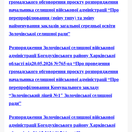
громадського обговорення проєкту розпорядження
начальника селищної військової адміністрації “Про
перепрофілювання (зміну типу) та зміну
найменування закладів загальної середньої освіти
Золочівської селищної ради”
Розпорядження Золочівської селищної військової
адміністрації Богодухівського району Харківської
області від20.05.2026 №765-од “Про проведення
громадського обговорення проєкту розпорядження
начальника селищної військової адміністрації “Про
перепрофілювання Комунального закладу
“Золочівський ліцей №1″ Золочівської селищної
ради”
Розпорядження Золочівської селищної військової
адміністрації Богодухівського району Харківської