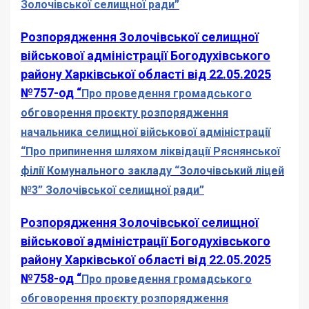
Золочівської селищної ради”
Розпорядження Золочівської селищної
військової адміністрації Богодухівського
району Харківської області від 22.05.2025
№757-од “
Про проведення громадського
обговорення проєкту розпорядження
начальника селищної військової адміністрації
“Про припинення шляхом ліквідації Ряснянської
філії Комунального закладу “Золочівський ліцей
№3” Золочівської селищної ради”
Розпорядження Золочівської селищної
військової адміністрації Богодухівського
району Харківської області від 22.05.2025
№758-од “
Про проведення громадського
обговорення проєкту розпорядження