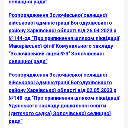
селищної ради”
Розпорядження Золочівської селищної
військової адміністрації Богодухівського
району Харківської області від 26.04.2023 р
№144-од “Про припинення шляхом ліквідації
Макарівської філії Комунального закладу
“Золочівський ліцей №3″ Золочівської
селищної ради”
Розпорядження Золочівської селищної
військової адміністрації Богодухівського
району Харківської області від 02.05.2023 р
№148-од “Про припинення шляхом ліквідації
Удянського закладу дошкільної освіти
(дитячого садка) Золочівської селищної
ради”