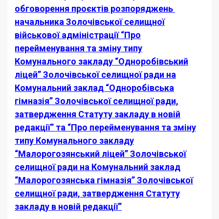
обговорення проєктів розпоряджень
начальника Золочівської селищної
військової адміністрації “Про
перейменування та зміну типу
Комунального закладу “Одноробівський
ліцей” Золочівської селищної ради на
Комунальний заклад “Одноробівська
гімназія”
Золочівської селищної ради,
затвердження Статуту закладу в новій
редакції” та
“Про перейменування та зміну
типу Комунального закладу
“Малорогозянський ліцей” Золочівської
селищної ради на Комунальний заклад
“Малорогозянська гімназія”
Золочівської
селищної ради, затвердження Статуту
закладу в новій редакції”