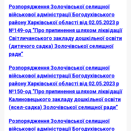
Розпорядження Золочівської селищної
військової адміністрації Богодухівського
району Харківської області від 02.05.2023 р
№149-од “Про припинення шляхом ліквідації
Світличанського закладу дошкільної освіти
(дитячого садка) Золочівської селищної
ради”
Розпорядження Золочівської селищної
військової адміністрації Богодухівського
району Харківської області від 02.05.2023 р
№150-од “Про припинення шляхом ліквідації
Калиновецького закладу дошкільної освіти
(ясел-садка) Золочівської селищної ради”
Розпорядження Золочівської селищної
військової адміністрації Богодухівського