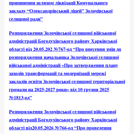
припинення шляхом ліквідації Комунального
закладу “Олександрівський ліцей” Золочівської
селищної ради”
Розпорядження Золочівської селищної військової
адміністрації Богодухівського району Харківської
області від 20.05.202 №767-од “Про внесення змін до
розпорядження начальника Золочівської селищної
військової адміністрації «Про затвердження плану
заходів трансформації та модернізації мережі
закладів освіти Золочівської селищної територіальної
громади на 2025-2027 роки» від 10 грудня 2025
№1813-од”
Розпорядження Золочівської селищної військової
адміністрації Богодухівського району Харківської
області від20.05.2026 №766-од “Про проведення