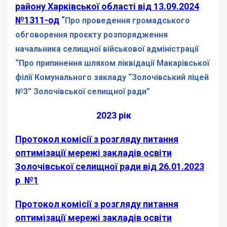
району Харківської області від 13.09.2024
№1311-од
“
Про проведення громадського
обговорення проєкту розпорядження
начальника селищної військової адміністрації
“Про припинення шляхом ліквідації Макарівської
філії Комунального закладу “Золочівський ліцей
№3” Золочівської селищної ради”
2023 рік
Протокол комісії з розгляду питання
оптимізації мережі закладів освіти
Золочівської селищної ради від 26.01.2023
р №1
Протокол комісії з розгляду питання
оптимізації мережі закладів освіти