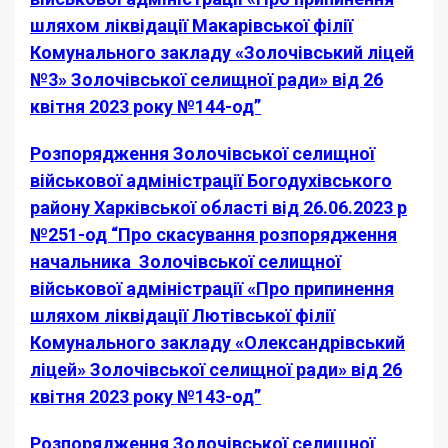
шляхом ліквідації Макарівської філії
Комунального закладу «Золочівський ліцей
№3» Золочівської селищної ради» від 26
квітня 2023 року №144-од”
Розпорядження Золочівської селищної
військової адміністрації Богодухівського
району Харківської області від 26.06.2023 р
№251-од “Про скасування розпорядження
начальника Золочівської селищної
військової адміністрації «Про припинення
шляхом ліквідації Лютівської філії
Комунального закладу «Олександрівський
ліцей» Золочівської селищної ради» від 26
квітня 2023 року №143-од”
Розпорядження Золочівської селищної