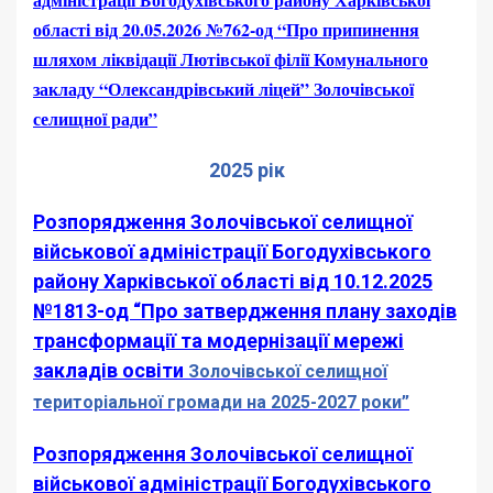
області від 20.05.2026 №762-од “Про припинення
шляхом ліквідації Лютівської філії Комунального
закладу “Олександрівський ліцей” Золочівської
селищної ради”
2025 рік
Розпорядження Золочівської селищної
військової адміністрації Богодухівського
району Харківської області від 10.12.2025
№1813-од “Про затвердження плану заходів
трансформації та модернізації мережі
закладів освіти
Золочівської селищної
територіальної громади на 2025-2027 роки”
Розпорядження Золочівської селищної
військової адміністрації Богодухівського