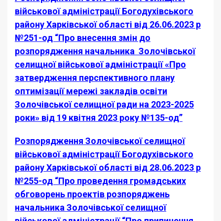
військової адміністрації Богодухівського
району Харківської області від 26.06.2023 р
№251-од “Про внесення змін до
розпорядження начальника Золочівської
селищної військової адміністрації «Про
затвердження перспективного плану
оптимізації мережі закладів освіти
Золочівської селищної ради на 2023-2025
роки» від 19 квітня 2023 року №135-од”
Розпорядження Золочівської селищної
військової адміністрації Богодухівського
району Харківської області від 28.06.2023 р
№255-од “Про проведення громадських
обговорень проектів розпоряджень
начальника Золочівської селищної
військової адміністрації “Про припинення