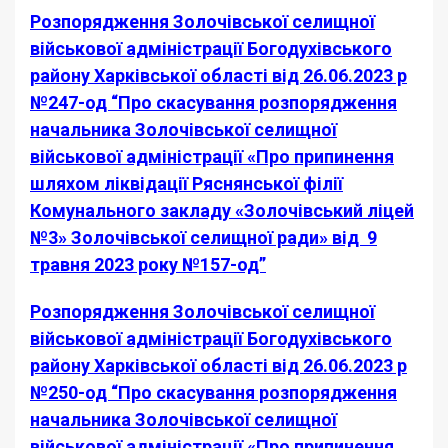
Розпорядження Золочівської селищної
військової адміністрації Богодухівського
району Харківської області від 26.06.2023 р
№247-од “Про скасування розпорядження
начальника Золочівської селищної
військової адміністрації «Про припинення
шляхом ліквідації Ряснянської філії
Комунального закладу «Золочівський ліцей
№3» Золочівської селищної ради» від 9
травня 2023 року №157-од”
Розпорядження Золочівської селищної
військової адміністрації Богодухівського
району Харківської області від 26.06.2023 р
№250-од “Про скасування розпорядження
начальника
Золочівської селищної
військової адміністрації «Про припинення