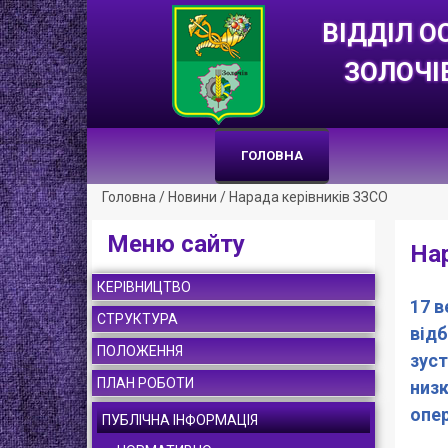
ВІДДІЛ О
ЗОЛОЧІ
ГОЛОВНА
Головна
/
Новини
/
Нарада керівників ЗЗСО
Меню сайту
Нар
КЕРІВНИЦТВО
17 в
СТРУКТУРА
відб
ПОЛОЖЕННЯ
зуст
ПЛАН РОБОТИ
низк
опер
ПУБЛІЧНА ІНФОРМАЦІЯ