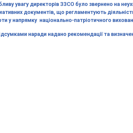
ливу увагу директорів ЗЗСО було звернено на неу
ативних документів, що регламентують діяльність
ти у напрямку національно-патріотичного вихованн
ідсумками наради надано рекомендації та визначе